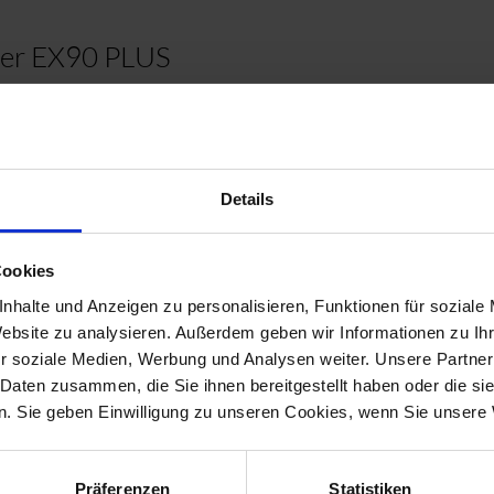
ner EX90 PLUS
ctaBell, 2 dumbbells incl. stand
bbells from 0.5 kg to 8 kg
3D Smith The Jones Commercial
Details
tion 90 kg weight block
Bench B950
Cookies
nhalte und Anzeigen zu personalisieren, Funktionen für soziale
 and back trainer
Website zu analysieren. Außerdem geben wir Informationen zu I
s 3G rubberised 50 mm from 1.25 kg to 25
r soziale Medien, Werbung und Analysen weiter. Unsere Partner
 Daten zusammen, die Sie ihnen bereitgestellt haben oder die s
ining mat
. Sie geben Einwilligung zu unseren Cookies, wenn Sie unsere 
minox ab trainer
Präferenzen
Statistiken