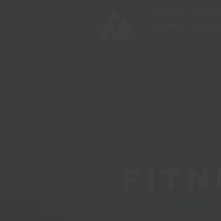
Home
Acco
Fitn