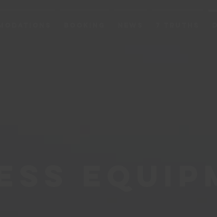
modations
Booking
News
7 Truths
ess Equi