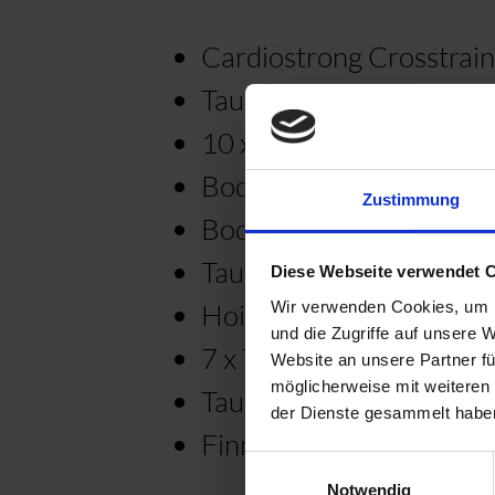
Cardiostrong Crosstrai
Taurus dumbbell set Sele
10 x Taurus training dum
BodyCraft Squat Rack 
Zustimmung
Bodycraft CFT power sta
Taurus Studio Weight 
Diese Webseite verwendet 
Wir verwenden Cookies, um I
Hoist Fitness abdominal
und die Zugriffe auf unsere 
7 x Taurus weight plate
Website an unsere Partner fü
möglicherweise mit weiteren
Taurus yoga mat and tra
der Dienste gesammelt haben
Finnlo by Hammer Ab Do
Einwilligungsauswahl
Notwendig