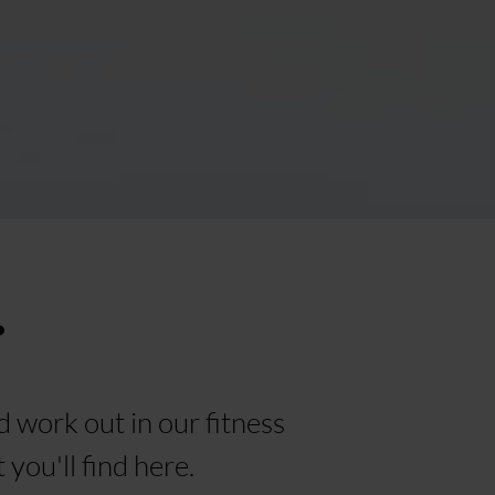
.
d work out in our fitness
you'll find here.