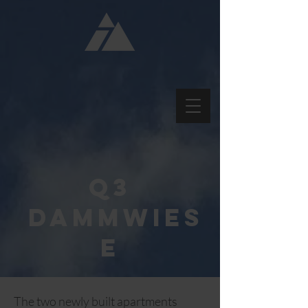
Q3
Dammwies
e
The two newly built apartments