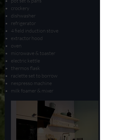
pot set & pans
crockery
dishwasher
refrigerator
4 field induction stove
extractor hood
oven
microwave & toaster
electric kettle
thermos flask
raclette set to borrow
nespresso machine
milk foamer & mixer