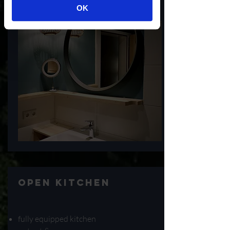
1 separate restroom
OK
Open kitchen
fully equipped kitchen