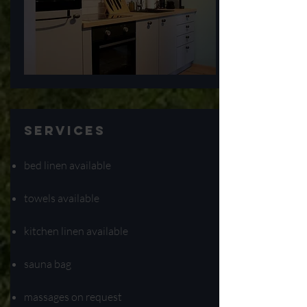
Services
bed linen available
towels available
kitchen linen available
sauna bag
massages on request