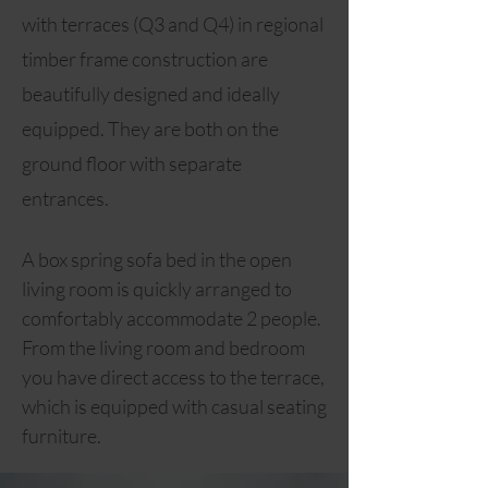
with terraces (Q3 and Q4) in regional
timber frame construction are
beautifully designed and ideally
equipped. They are both on the
ground floor with separate
entrances.
A box spring sofa bed in the open
living room is quickly arranged to
comfortably accommodate 2 people.
From the living room and bedroom
you have direct access to the terrace,
which is equipped with casual seating
furniture.