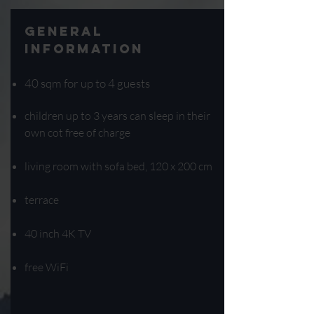
general
information
40 sqm for up to 4 guests
children up to 3 years can sleep in their
own cot free of charge
living room with sofa bed, 120 x 200 cm
terrace
40 inch 4K TV
free WiFi